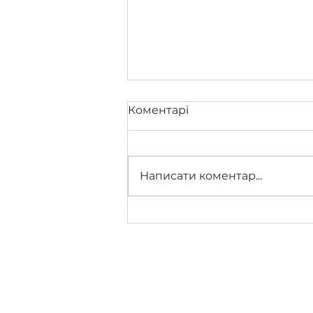
Коментарі
Написати коментар...
«Сценарії майбутнього» –
лекція-ключ до
розуміння, які
трансформації визначать
обличчя країни на
десятиліття.