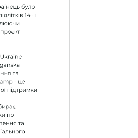
аїнець було 
літків 14+ і 
еслюючи 
 проєкт 
Ukraine 
rganska 
ння та 
amp - це 
ої підтримки 
бирає 
и по 
лення та 
іального 