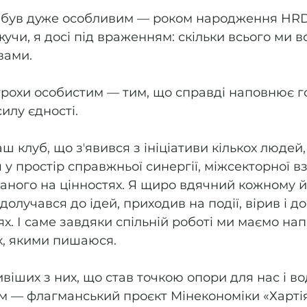
е був дуже особливим — роком народження HRD
учи, я досі під враженням: скільки всього ми в
вами. 
трохи особистим — тим, що справді наповнює го
илу єдності. 
 клуб, що зʼявився з ініціативи кількох людей,
у простір справжньої синергії, міжсекторної вз
ваного на цінностях. Я щиро вдячний кожному й 
долучався до ідей, приходив на події, вірив і д
х. І саме завдяки спільній роботі ми маємо н
х, якими пишаюся. 
віших з них, що став точкою опори для нас і во
 — флагманський проєкт Мінекономіки «Хартія 