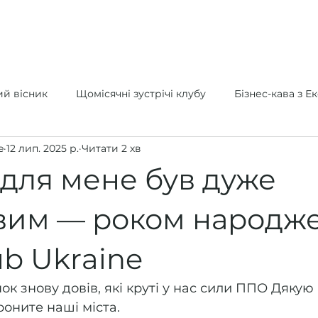
ада/Учасники
Членство
Ініціативи
Події
й вісник
Щомісячні зустрічі клубу
Бізнес-кава з 
e
12 лип. 2025 р.
Читати 2 хв
 для мене був дуже
вим — роком народж
b Ukraine
к знову довів, які круті у нас сили ППО Дякую 
роните наші міста.