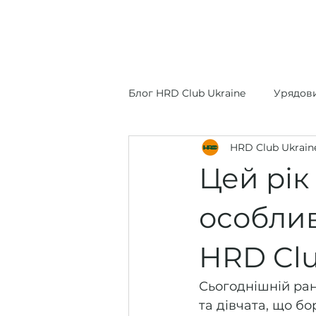
Про клуб
Р
Блог HRD Club Ukraine
Урядови
HRD Club Ukrain
Цей рік
особли
HRD Clu
Сьогоднішній рано
та дівчата, що бо