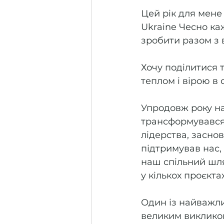
Цей рік для мен
Ukraine Чесно каж
зробити разом з 
Хочу поділитися 
теплом і вірою в с
Упродовж року наш
трансформувався 
лідерства, засно
підтримував нас, 
наш спільний шля
у кількох проєкта
Один із найважли
великим викликом