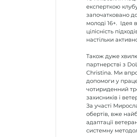
експерткою клубу
започатковано дов
молоді 16+.  Ідея
цілісність підход
настільки активн
Також дуже хвилю
партнерстві з Do
Christina. Ми вп
допомоги у прац
чотириденний тре
захисників і вет
За участі Миросл
обертів, вже най
адаптації ветеран
системну методол