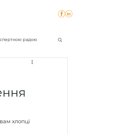
Блог
Контакти
Експертною радою
ення
вам хлопці 