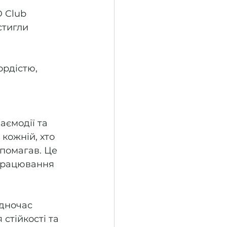
 Club 
стигли 
рдістю, 
 
аємодії та 
кожній, хто 
опомагав. Це 
апрацювання 
дночас 
стійкості та 