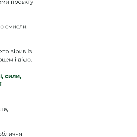
еми проєкту 
ро смисли. 
то вірив із 
цем і дією. 
, сили, 
і 
ше, 
обличчя 