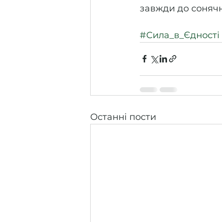
завжди до сонячно
#Сила_в_Єдності
Останні пости