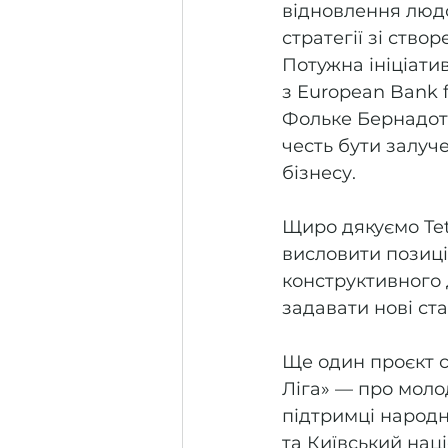
відновлення людсь
стратегії зі ство
Потужна ініціати
з European Bank 
Фольке Бернадотт
честь бути залуч
бізнесу. 
Щиро дякуємо Tet
висловити позиці
конструктивного д
задавати нові ст
Ще один проєкт с
Ліга» — про моло
підтримці народно
та Київський нац