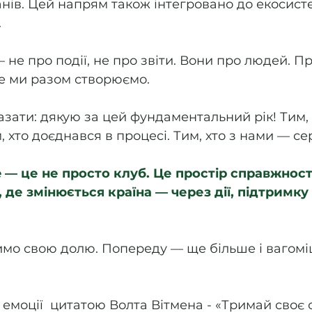
нів. Цей напрям також інтегровано до екосист
 
 — не про події, не про звіти. Вони про людей. П
е ми разом створюємо. 
казати: дякую за цей фундаментальний рік! Тим, х
 хто доєднався в процесі. Тим, хто з нами — сер
 — це не просто клуб. Це простір справжності
 де змінюється країна — через дії, підтримку 
мо свою долю. Попереду — ще більше і вагомі
 
 емоції  цитатою Волта Вітмена - «Тримай своє 