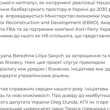
кого капіталу», як інструмент реалізації Націо
рення безбар’єрного простору в Україні до 2030 р
ва  впроваджується Міністерство економіки Укра
for Reconstruction and Development (EBRD), Ака
а FBA та за підтримки компанії Korn Ferry Укра
еними до нього як HR-спільнота, що представля
yana Berezhna Liliya Savych за запрошення та 
ю бізнесу. Нині цей проєкт слугує прикладом 
іалогу між урядом і бізнесом. Ініціатива яка з
андарти управлінських рішень.
тав справжнім серцем нашого року. Ініціатива 
дь та нові можливості. Про довіру до майбутньо
го депутата України Oleg Dunda, КПІ ім. Ігоря 
іональний університет імені Тараса Шевченка сп