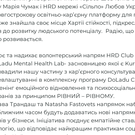
 Марія Чумак і HRD мережі «Сільпо» Любов Укр
гострокову освітньо-кар’єрну платформу для під
 вже знайшла своє місце Хартії стійкості, підкр
ів до розвитку людського потенціалу.  Радію, що
о розвивається. 
є та надихає волонтерський напрям HRD Club 
Ladu Mental Health Lab- засновницею якої є Ku
ровадили нашу частину з кар’єрного консультува
евлаштуванні в комплексну програму DoLadu C
нінг емоційного відновлення та психосоціальн
еранів за принципом РІВНИЙ – РІВНОМУ.
ава Трандаш та Natasha Fastovets напрямок на
ближчим часом будуть додаватись нові напрямк
ів у бізнеси. Ініціатива поєднує емпатійне став
огію, що відповідає найкращим практикам соц