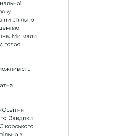
нальної 
оку. 
їни спільно 
демією 
їна. Ми мали 
є голос 
можливість 
датна 
«Освітня 
го. Завдяки 
Сікорського 
ільно з 